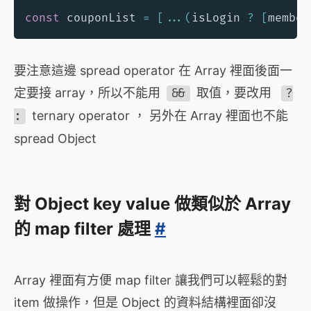
const
 couponList 
=
[
...
(
isLogin 
?
[
member
要注意這邊 spread operator 在 Array 裡面後面一
定要接 array，所以不能用
&&
取值，要改用
?
:
ternary operator ， 另外在 Array 裡面也不能
spread Object
對 Object key value 做類似於 Array
的 map filter 處理
#
Array 裡面有方便 map filter 讓我們可以輕鬆的對
item 做操作，但是 Object 的資料結構裡面卻沒