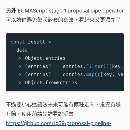
另外
ECMAScript stage 1 proposal pipe operator
可以讓你避免巢狀嵌套的寫法，看起來又更漂亮了
const
 result 
=
  data
|
>
 Object
.
entries
|
>
(
entries
)
=>
 entries
.
filter
(
(
[
key
,
 v
|
>
(
entries
)
=>
 entries
.
map
(
(
[
key
,
 valu
|
>
 Object
.
fromEntries
不過要小心這語法未來可能有兩種走向，投資有賺
有賠，使用前請先詳看說明書
https://github.com/tc39/proposal-pipeline-