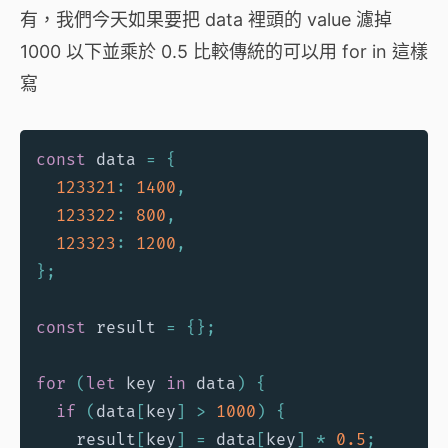
有，我們今天如果要把 data 裡頭的 value 濾掉
1000 以下並乘於 0.5 比較傳統的可以用 for in 這樣
寫
const
 data 
=
{
123321
:
1400
,
123322
:
800
,
123323
:
1200
,
}
;
const
 result 
=
{
}
;
for
(
let
 key 
in
 data
)
{
if
(
data
[
key
]
>
1000
)
{
    result
[
key
]
=
 data
[
key
]
*
0.5
;