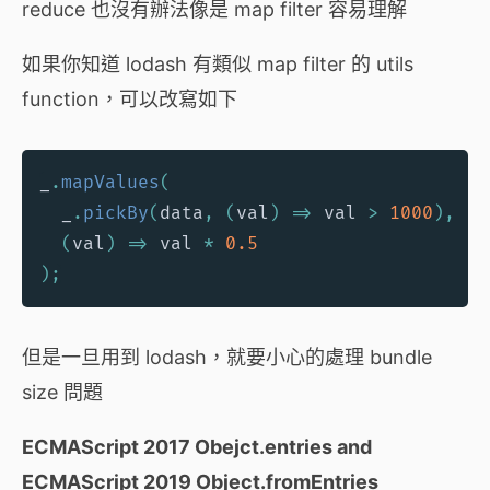
reduce 也沒有辦法像是 map filter 容易理解
如果你知道 lodash 有類似 map filter 的 utils
function，可以改寫如下
_
.
mapValues
(
  _
.
pickBy
(
data
,
(
val
)
=>
 val 
>
1000
)
,
(
val
)
=>
 val 
*
0.5
)
;
但是一旦用到 lodash，就要小心的處理 bundle
size 問題
ECMAScript 2017 Obejct.entries and
ECMAScript 2019 Object.fromEntries