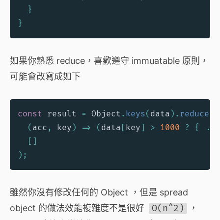
}
}
如果你熟悉 reduce，喜歡遵守 immuatable 原則，
可能會改寫成如下
const
 result 
=
 Object
.
keys
(
data
)
.
reduce
(
(
acc
,
 key
)
=>
(
data
[
key
]
>
1000
?
{
...
[
]
)
;
雖然你沒有修改任何的 Object ，但是 spread
object 的做法效能複雜度不是很好
O(n^2)
，