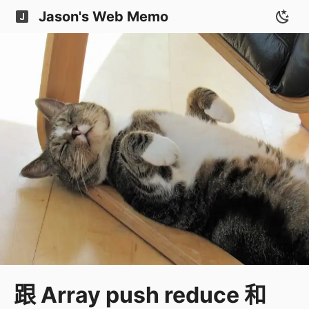
Jason's Web Memo
跟 Array push reduce 和