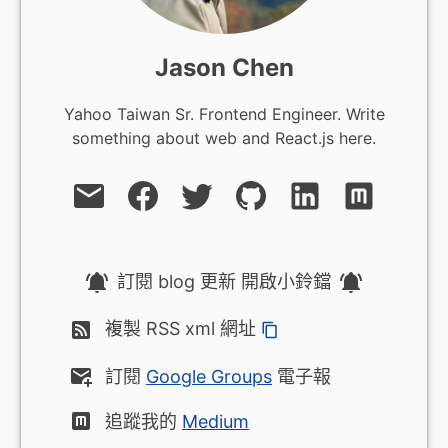
Jason Chen
Yahoo Taiwan Sr. Frontend Engineer. Write
something about web and React.js here.
訂閱 blog 更新 開啟小鈴鐺
複製 RSS xml 網址
訂閱
Google Groups
電子報
追蹤我的
Medium