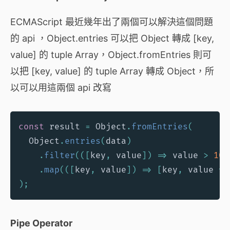
ECMAScript 最近幾年出了兩個可以解決這個問題
的 api ，Object.entries 可以把 Object 轉成 [key,
value] 的 tuple Array，Object.fromEntries 則可
以把 [key, value] 的 tuple Array 轉成 Object，所
以可以用這兩個 api 改寫
const
 result 
=
 Object
.
fromEntries
(
  Object
.
entries
(
data
)
.
filter
(
(
[
key
,
 value
]
)
=>
 value 
>
100
.
map
(
(
[
key
,
 value
]
)
=>
[
key
,
 value 
*
)
;
Pipe Operator