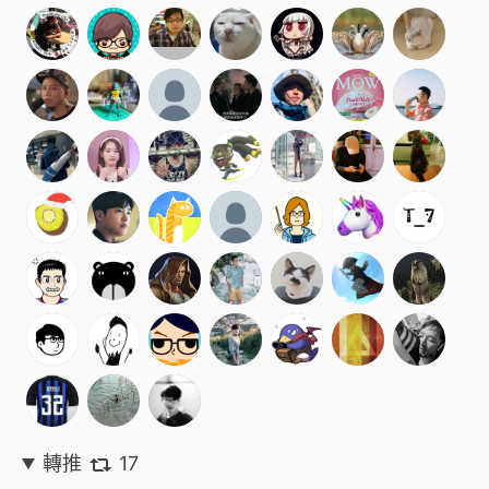
轉推
17