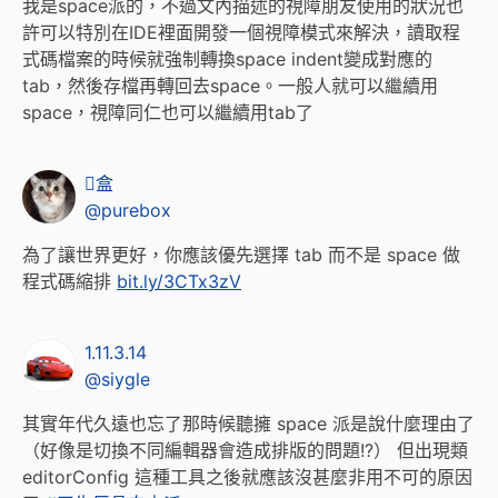
我是space派的，不過文內描述的視障朋友使用的狀況也
許可以特別在IDE裡面開發一個視障模式來解決，讀取程
式碼檔案的時候就強制轉換space indent變成對應的
tab，然後存檔再轉回去space。一般人就可以繼續用
space，視障同仁也可以繼續用tab了
盒
@purebox
為了讓世界更好，你應該優先選擇 tab 而不是 space 做
程式碼縮排
bit.ly/3CTx3zV
1.11.3.14
@siygle
其實年代久遠也忘了那時候聽擁 space 派是說什麼理由了
（好像是切換不同編輯器會造成排版的問題!?） 但出現類
editorConfig 這種工具之後就應該沒甚麼非用不可的原因