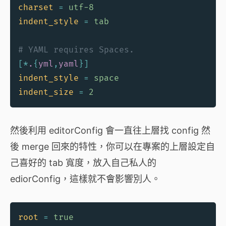
charset
=
 utf-8
indent_style
=
 tab
# YAML requires Spaces.
[
*
.
{
yml
,
yaml
}
]
indent_style
=
 space
indent_size
=
 2
然後利用 editorConfig 會一直往上層找 config 然
後 merge 回來的特性，你可以在專案的上層設定自
己喜好的 tab 寬度，放入自己私人的
ediorConfig，這樣就不會影響別人。
root
=
 true