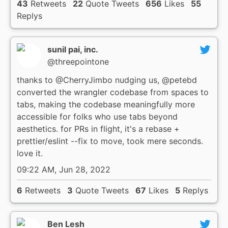
43
Retweets
22
Quote Tweets
656
Likes
55
Replys
sunil pai, inc.
@threepointone
thanks to @CherryJimbo nudging us, @petebd
converted the wrangler codebase from spaces to
tabs, making the codebase meaningfully more
accessible for folks who use tabs beyond
aesthetics. for PRs in flight, it's a rebase +
prettier/eslint --fix to move, took mere seconds.
love it.
09:22 AM, Jun 28, 2022
6
Retweets
3
Quote Tweets
67
Likes
5
Replys
Ben Lesh