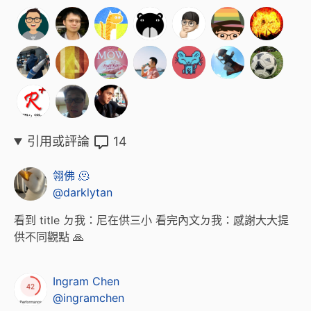
引用或評論
14
翎佛 🫠
@darklytan
看到 title ㄉ我：尼在供三小 看完內文ㄉ我：感謝大大提
供不同觀點 🙏
Ingram Chen
@ingramchen